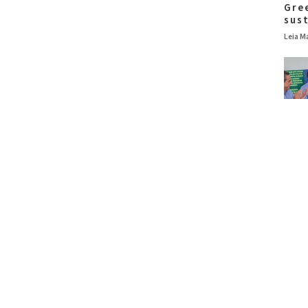
Gre
sus
Leia Ma
Colp
res
de 
Leia Ma