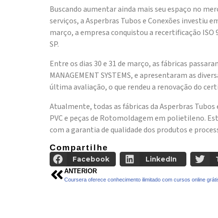
Buscando aumentar ainda mais seu espaço no merca
serviços, a Asperbras Tubos e Conexões investiu e
março, a empresa conquistou a recertificação ISO 9
SP.
Entre os dias 30 e 31 de março, as fábricas passar
MANAGEMENT SYSTEMS, e apresentaram as diversas
última avaliação, o que rendeu a renovação do certi
Atualmente, todas as fábricas da Asperbras Tubos
PVC e peças de Rotomoldagem em polietileno. Es
com a garantia de qualidade dos produtos e process
Compartilhe
Facebook
LinkedIn
ANTERIOR
Coursera oferece conhecimento ilimitado com cursos online gráti