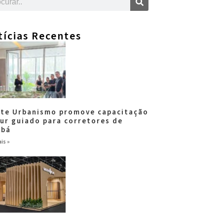
tícias Recentes
tte Urbanismo promove capacitação
our guiado para corretores de
abá
is »