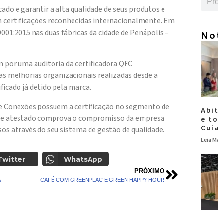
do e garantir a alta qualidade de seus produtos e
m certificações reconhecidas internacionalmente. Em
001:2015 nas duas fábricas da cidade de Penápolis –
No
am por uma auditoria da certificadora QFC
 melhorias organizacionais realizadas desde a
ficado já detido pela marca.
 e Conexões possuem a certificação no segmento de
Abi
te atestado comprova o compromisso da empresa
e t
Cui
os através do seu sistema de gestão de qualidade.
Leia Ma
Twitter
WhatsApp
PRÓXIMO
s
CAFÉ COM GREENPLAC E GREEN HAPPY HOUR