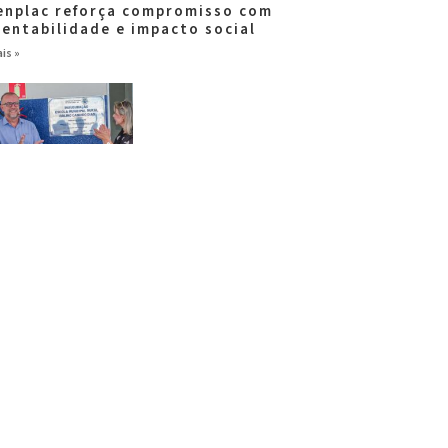
enplac reforça compromisso com
tentabilidade e impacto social
is »
ar Brasil fortalece
ponsabilidade social com entrega
escola
is »
Ver todas