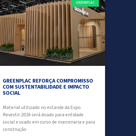
GREENPLAC
GREENPLAC REFORÇA COMPROMISSO
COM SUSTENTABILIDADE E IMPACTO
SOCIAL
Material utilizado no estande da Expo
Revestir 2026 será doado para entidade
social e usado em curso de marcenaria e para
construção