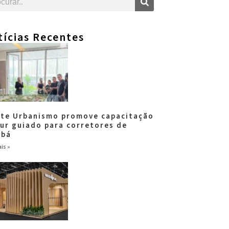
tícias Recentes
tte Urbanismo promove capacitação
our guiado para corretores de
abá
is »