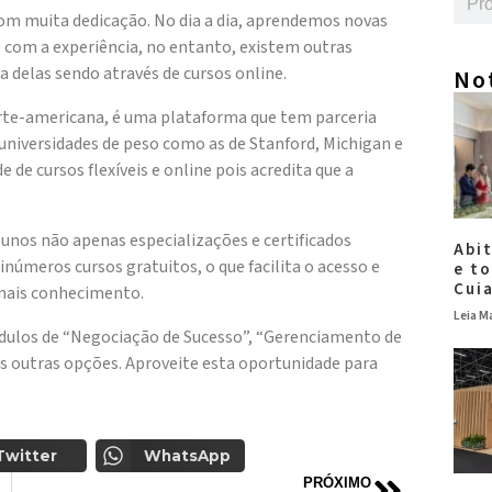
om muita dedicação. No dia a dia, aprendemos novas
com a experiência, no entanto, existem outras
a delas sendo através de cursos online.
No
rte-americana, é uma plataforma que tem parceria
 universidades de peso como as de Stanford, Michigan e
e de cursos flexíveis e online pois acredita que a
lunos não apenas especializações e certificados
Abi
números cursos gratuitos, o que facilita o acesso e
e t
Cui
 mais conhecimento.
Leia Ma
ódulos de “Negociação de Sucesso”, “Gerenciamento de
tas outras opções. Aproveite esta oportunidade para
t.coursera.org/.
Twitter
WhatsApp
PRÓXIMO