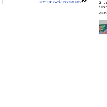
Gre
RECERTIFICAÇÃO ISO 9001:2015
sus
Leia Ma
Colp
res
de 
Leia Ma