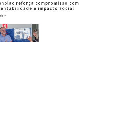
enplac reforça compromisso com
tentabilidade e impacto social
is »
ar Brasil fortalece
ponsabilidade social com entrega
escola
is »
Ver todas