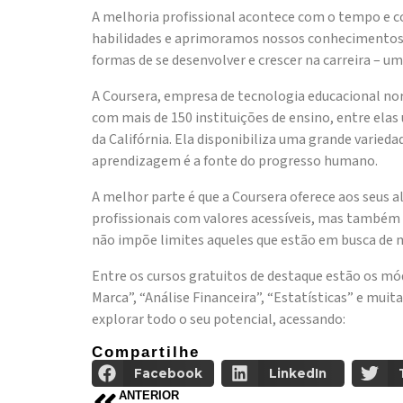
A melhoria profissional acontece com o tempo e c
habilidades e aprimoramos nossos conhecimentos 
formas de se desenvolver e crescer na carreira – um
A Coursera, empresa de tecnologia educacional no
com mais de 150 instituições de ensino, entre elas
da Califórnia. Ela disponibiliza uma grande variedad
aprendizagem é a fonte do progresso humano.
A melhor parte é que a Coursera oferece aos seus a
profissionais com valores acessíveis, mas também i
não impõe limites aqueles que estão em busca de
Entre os cursos gratuitos de destaque estão os m
Marca”, “Análise Financeira”, “Estatísticas” e mui
explorar todo o seu potencial, acessando:
https://p
Compartilhe
Facebook
LinkedIn
ANTERIOR