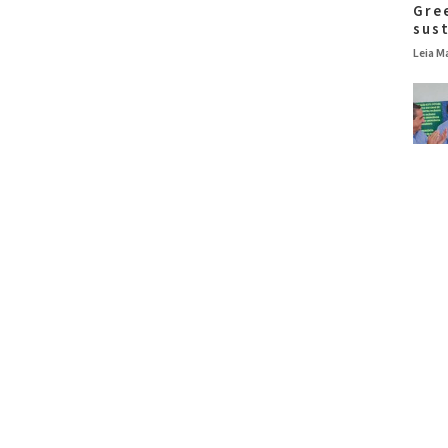
Gre
sus
Leia Ma
Colp
res
de 
Leia Ma