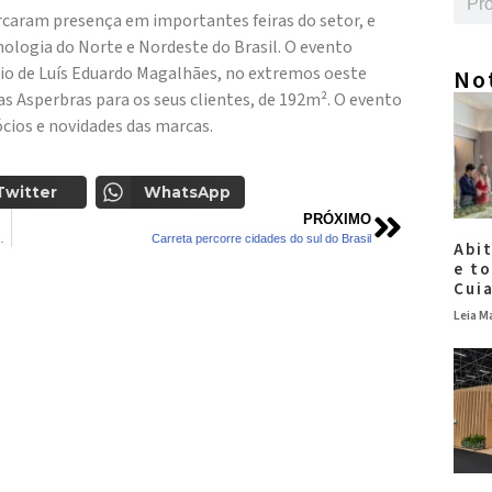
aram presença em importantes feiras do setor, e
nologia do Norte e Nordeste do Brasil. O evento
ípio de Luís Eduardo Magalhães, no extremos oeste
No
 Asperbras para os seus clientes, de 192m². O evento
cios e novidades das marcas.
Twitter
WhatsApp
PRÓXIMO
M MULTIPLICAÇÃO DE CARINHO
Carreta percorre cidades do sul do Brasil
Abi
e t
Cui
Leia Ma