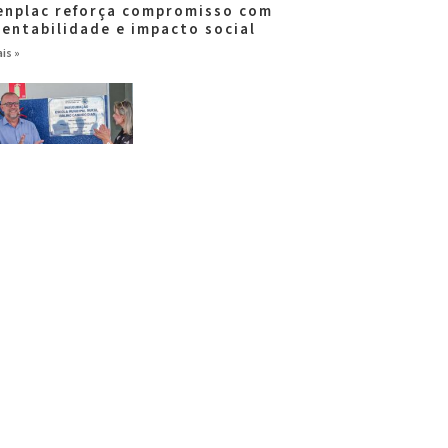
enplac reforça compromisso com
tentabilidade e impacto social
is »
ar Brasil fortalece
ponsabilidade social com entrega
escola
is »
Ver todas