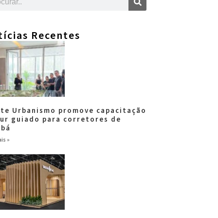
tícias Recentes
tte Urbanismo promove capacitação
our guiado para corretores de
abá
is »