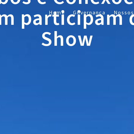
 participam 
Home
Governança
Nossos
Show