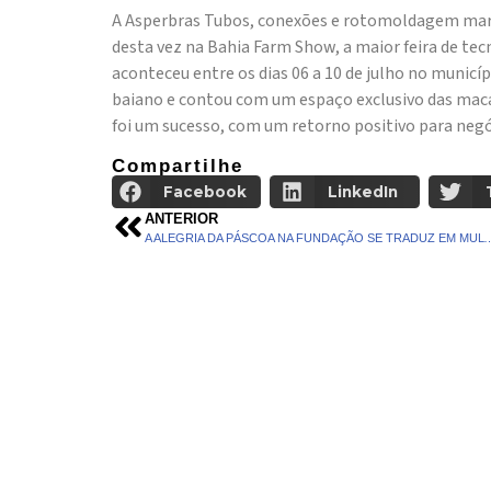
A Asperbras Tubos, conexões e rotomoldagem marc
desta vez na Bahia Farm Show, a maior feira de tec
aconteceu entre os dias 06 a 10 de julho no munic
baiano e contou com um espaço exclusivo das macas
foi um sucesso, com um retorno positivo para negó
Compartilhe
Facebook
LinkedIn
ANTERIOR
A ALEGRIA DA PÁSCOA NA FUNDAÇÃO SE TRADUZ E