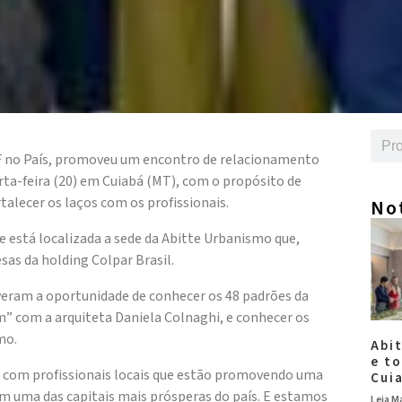
DF no País, promoveu um encontro de relacionamento
rta-feira (20) em Cuiabá (MT), com o propósito de
talecer os laços com os profissionais.
No
e está localizada a sede da Abitte Urbanismo que,
as da holding Colpar Brasil.
eram a oportunidade de conhecer os 48 padrões da
m” com a arquiteta Daniela Colnaghi, e conhecer os
mo.
Abi
e t
com profissionais locais que estão promovendo uma
Cui
 em uma das capitais mais prósperas do país. E estamos
Leia Ma