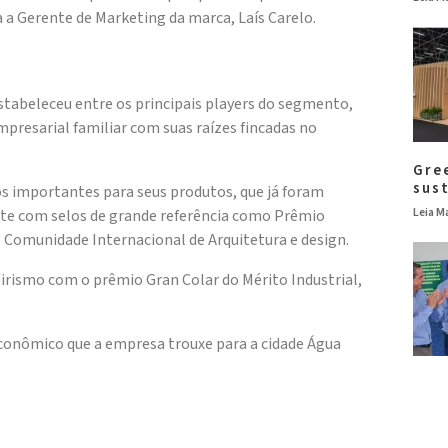
a a Gerente de Marketing da marca, Laís Carelo.
stabeleceu entre os principais players do segmento,
presarial familiar com suas raízes fincadas no
Gre
sus
 importantes para seus produtos, que já foram
Leia Ma
e com selos de grande referência como Prêmio
 Comunidade Internacional de Arquitetura e design.
irismo com o prêmio Gran Colar do Mérito Industrial,
conômico que a empresa trouxe para a cidade Água
Colp
res
l moderna, com equipamentos de tecnologia alemã e
de 
os maiores polos moveleiros do país.
Leia Ma