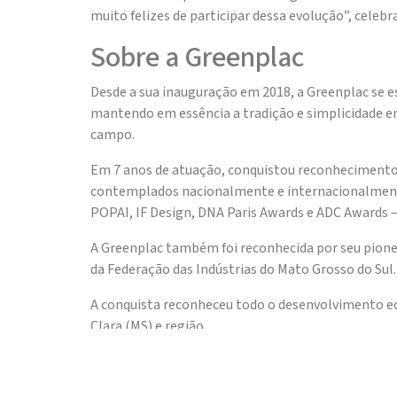
muito felizes de participar dessa evolução”, celebr
Sobre a Greenplac
Desde a sua inauguração em 2018, a Greenplac se e
mantendo em essência a tradição e simplicidade em
campo.
Em 7 anos de atuação, conquistou reconhecimentos
contemplados nacionalmente e internacionalment
POPAI, IF Design, DNA Paris Awards e ADC Awards –
A Greenplac também foi reconhecida por seu pione
da Federação das Indústrias do Mato Grosso do Sul.
A conquista reconheceu todo o desenvolvimento e
Clara (MS) e região.
Hoje, a indústria conta com uma planta industria
seus produtos vendidos em centenas de pontos e n