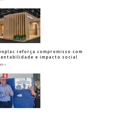
enplac reforça compromisso com
tentabilidade e impacto social
is »
ar Brasil fortalece
ponsabilidade social com entrega
escola
is »