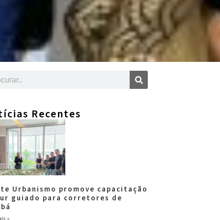
tícias Recentes
tte Urbanismo promove capacitação
our guiado para corretores de
abá
is »