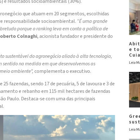
%) e resultados socioambientais (30%).
 agronegócio que atuam em 20 segmentos, escolhidas
re responsabilidade socioambiental.
“É uma grande
obretudo porque o ranking leva em conta a política de
oberto Colnaghi
, acionista fundador e presidente do
Abi
e t
Cui
o sustentável do agronegócio aliado à alta tecnologia,
Leia Ma
em sentido na medida em que desenvolvemos as
 meio ambiente”,
complementa o executivo.
25 fazendas, sendo 17 de pecuária, 5 de lavoura e 3 de
inamento e rebanho em 115 mil hectares de fazendas
São Paulo. Destaca-se com uma das principais
l.
Gre
sus
Leia Ma