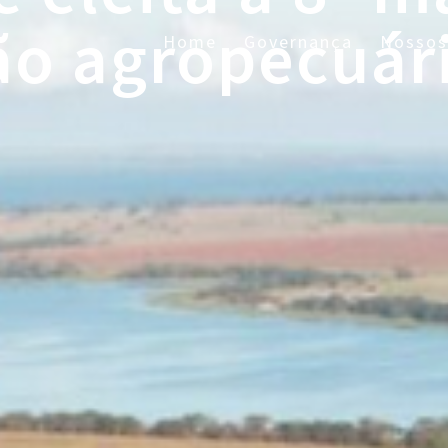
o agropecuári
Home
Governança
Nossos