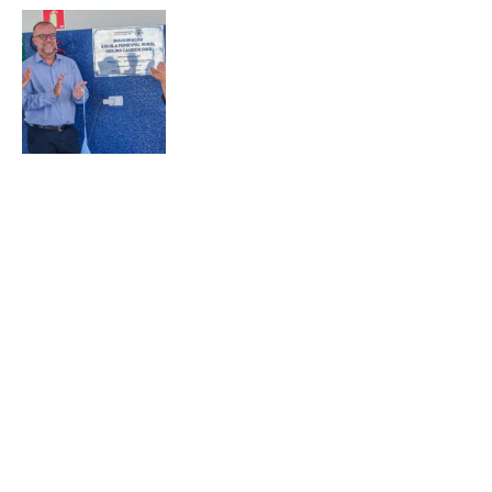
Colpar Brasil fortalece responsabilidade
social com entrega de escola
Leia Mais »
Ver todas
Política de Privacidade
Colpar Brasil
Código de Conduta
Av. Juscelino Kubitschek,