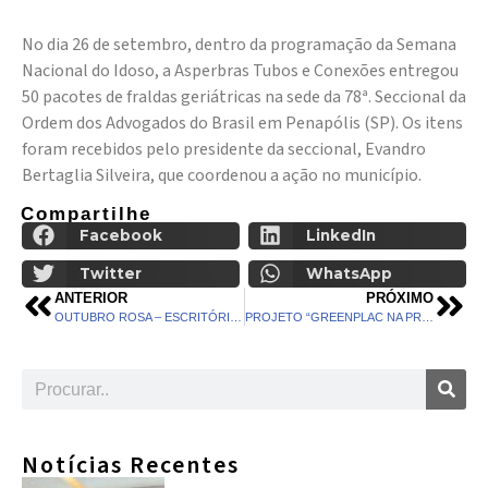
No dia 26 de setembro, dentro da programação da Semana
Nacional do Idoso, a Asperbras Tubos e Conexões entregou
50 pacotes de fraldas geriátricas na sede da 78ª. Seccional da
Ordem dos Advogados do Brasil em Penapólis (SP). Os itens
foram recebidos pelo presidente da seccional, Evandro
Bertaglia Silveira, que coordenou a ação no município.
Compartilhe
Facebook
LinkedIn
Twitter
WhatsApp
ANTERIOR
PRÓXIMO
OUTUBRO ROSA – ESCRITÓRIOS DE SÃO PAULO E PENÁPOLIS REALIZAM ENCONTROS SOBRE PREVENÇÃO AO CÂNCER DE MAMA
PROJETO “GREENPLAC NA PRÁTICA” SEGUE SUA TRAJETÓRIA DE SUCESSO NAS ESTRADAS BRASILEIRAS
Notícias Recentes