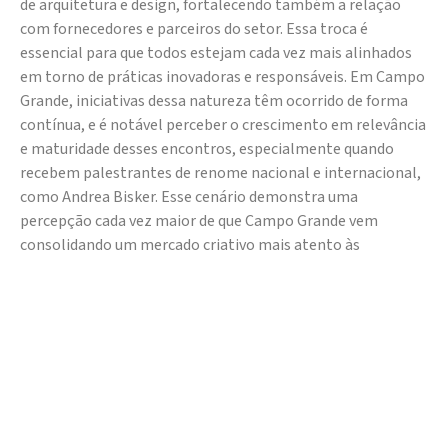
de arquitetura e design, fortalecendo também a relação
com fornecedores e parceiros do setor. Essa troca é
essencial para que todos estejam cada vez mais alinhados
em torno de práticas inovadoras e responsáveis. Em Campo
Grande, iniciativas dessa natureza têm ocorrido de forma
contínua, e é notável perceber o crescimento em relevância
e maturidade desses encontros, especialmente quando
recebem palestrantes de renome nacional e internacional,
como Andrea Bisker. Esse cenário demonstra uma
percepção cada vez maior de que Campo Grande vem
consolidando um mercado criativo mais atento às
tendências globais e preparado para projetar o futuro com
identidade própria”, avaliou.
Greenplac reforça compromisso com inovação e
sustentabilidade
Para a gerente de Marketing e Produto da Greenplac, Laís
Carelo, o evento foi uma oportunidade de fortalecer o
relacionamento da marca com os profissionais de