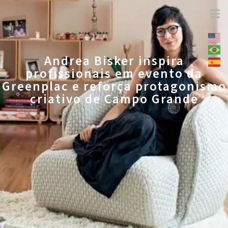
Andrea Bisker inspira
profissionais em evento da
Greenplac e reforça protagonismo
criativo de Campo Grande